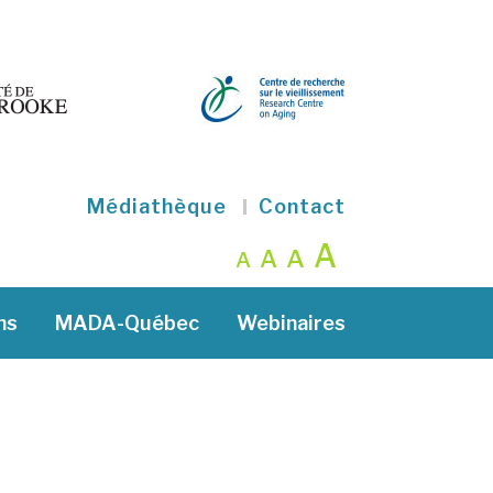
Médiathèque
Contact
A
A
A
A
ns
MADA-Québec
Webinaires