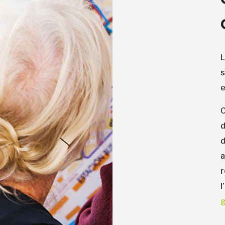
L
e
d
r
g