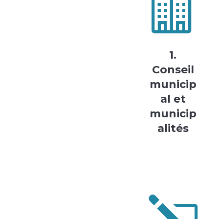

1.
Conseil
municip
al et
municip
alités