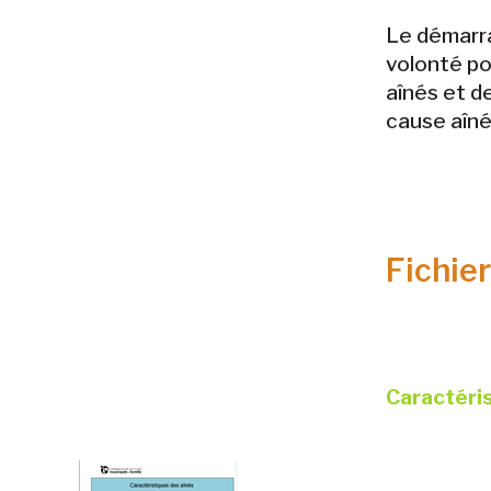
Le démarra
volonté po
aînés et de
cause aîné
Fichie
Caractéri