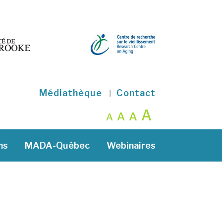
Médiathèque
Contact
A
A
A
A
ns
MADA-Québec
Webinaires