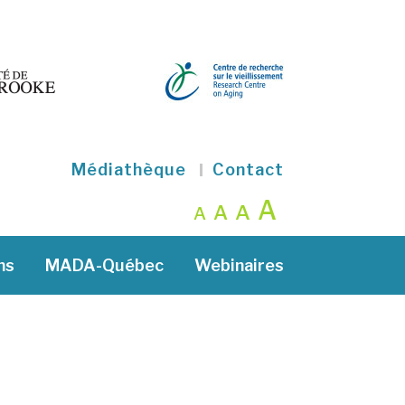
Médiathèque
Contact
A
A
A
A
ns
MADA-Québec
Webinaires