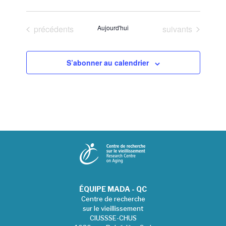
Sélectionnez
une
Évènements
Évènements
précédents
Aujourd'hui
suivants
date.
S’abonner au calendrier
ÉQUIPE MADA - QC
Centre de recherche
sur le vieillissement
CIUSSSE-CHUS