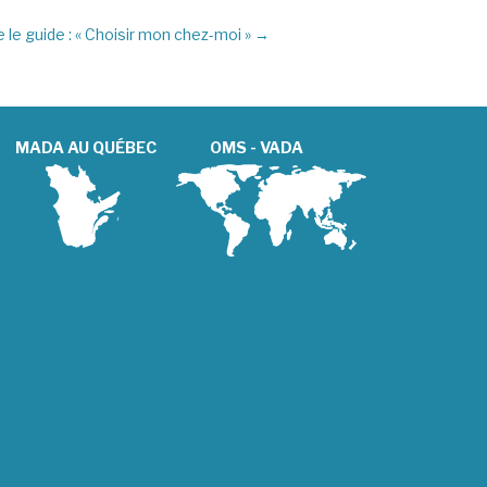
 le guide : « Choisir mon chez-moi »
→
MADA AU QUÉBEC
OMS - VADA