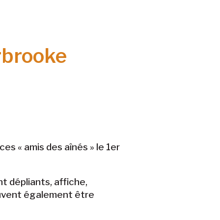
rbrooke
es « amis des aînés » le 1er
 dépliants, affiche,
euvent également être