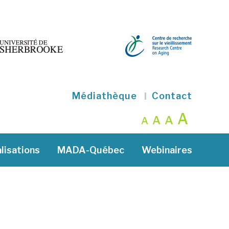
Médiathèque
Contact
A
A
A
A
lisations
MADA-Québec
Webinaires