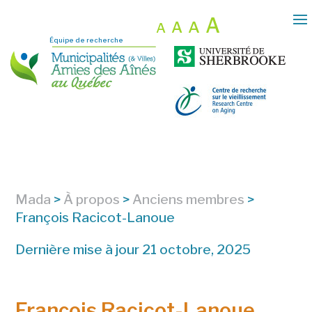
A
A
A
A
Équipe de recherche
Mada
>
À propos
>
Anciens membres
>
François Racicot-Lanoue
Dernière mise à jour 21 octobre, 2025
François Racicot-Lanoue